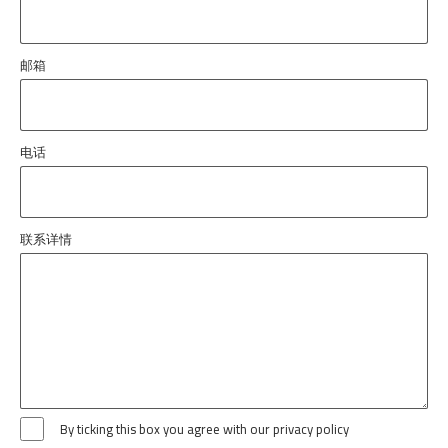
邮箱
电话
联系详情
By ticking this box you agree with our privacy policy