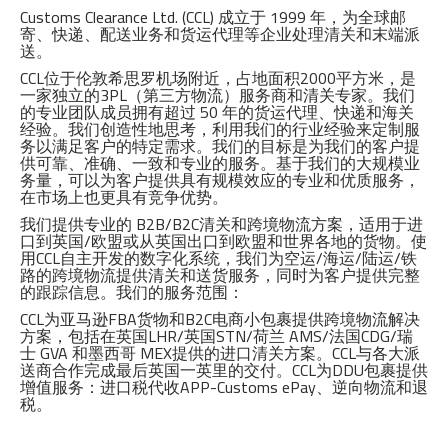
Customs Clearance Ltd. (CCL) 成立于 1999 年，为全球邮
寄、快递、配送业务和货运代理等企业处理清关和末端派
送。
CCL位于伦敦希思罗机场附近，占地面积2000平方米，是
一家独立的3PL（第三方物流）服务商和清关专家。我们
的专业团队成员拥有超过 50 年的货运代理、快递和海关
经验。我们创造性地思考，利用我们的行业经验来定制服
务以满足客户的特定需求。我们的目标是为我们的客户提
供可靠、准确、一致和专业的服务。基于我们的大规模业
务量，可以为客户提供具有规模效应的专业和优质服务，
在市场上也更具有竞争优势。
我们提供专业的 B2B/B2C清关和跨境物流方案，适用于进
口到英国/欧盟或从英国出口到欧盟和世界各地的货物。使
用CCL自主开发的数字化系统，我们为空运/海运/陆运/铁
路的跨境物流提供清关和送货服务，同时为客户提供完整
的跟踪信息。我们的服务范围：
CCL为亚马逊FBA货物和B2C电商小包裹提供跨境物流解决
方案，包括在英国LHR/英国STN/荷兰 AMS/法国CDG/瑞
士 GVA 和墨西哥 MEX提供的进口清关方案。CCL与各大派
送商合作完成最后英国一英里的交付。CCL为DDU包裹提供
增值服务：进口税代收APP-Customs ePay​、逆向物流和退
税。